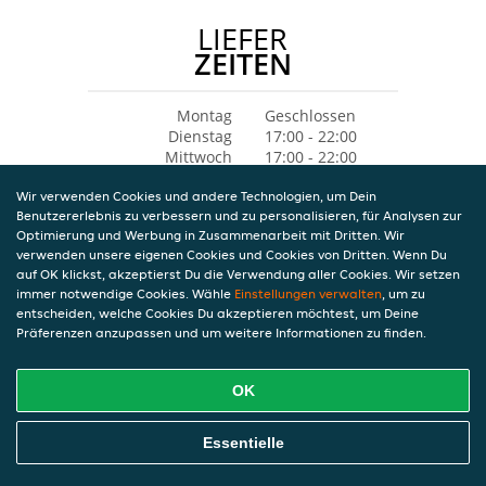
LIEFER
ZEITEN
Montag
Geschlossen
Dienstag
17:00 - 22:00
Mittwoch
17:00 - 22:00
Donnerstag
17:00 - 22:00
Wir verwenden Cookies und andere Technologien, um Dein
Freitag
17:00 - 22:00
Benutzererlebnis zu verbessern und zu personalisieren, für Analysen zur
Samstag
17:00 - 22:00
Optimierung und Werbung in Zusammenarbeit mit Dritten. Wir
Sonntag
11:00 - 14:00
verwenden unsere eigenen Cookies und Cookies von Dritten. Wenn Du
17:00 - 22:00
auf OK klickst, akzeptierst Du die Verwendung aller Cookies. Wir setzen
immer notwendige Cookies. Wähle
Einstellungen verwalten
, um zu
entscheiden, welche Cookies Du akzeptieren möchtest, um Deine
Präferenzen anzupassen und um weitere Informationen zu finden.
OK
Essentielle